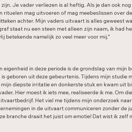
 zijn. Je vader verliezen is al heftig. Als je dan ook no
gen rituelen mag uitvoeren of mag meebeslissen over de
itteken achter. Mijn vaders uitvaart is alles geweest wa
graf staat nu een steen met alleen zijn naam, ik had h
ij betekende namelijk zo veel meer voor mij.”
 eigenheid in deze periode is de grondslag van mijn bed
 is geboren uit deze gebeurtenis. Tijdens mijn studie 
 mijn diepste irritatie en donkerste stuk en kwam uit bi
vader. Hier moest ik iets mee, realiseerde ik me. Om die
itvaartbedrijf. Het viel me tijdens mijn onderzoek naa
ndernemingen in de uitvaart communiceren zonder de ju
ze branche draait het juist om emotie! Dat wist ik zelf m