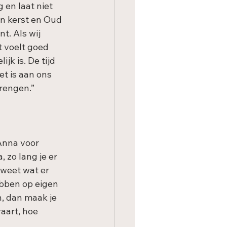
 en laat niet 
n kerst en Oud 
. Als wij 
 voelt goed 
k is. De tijd 
t is aan ons 
rengen.”
Anna voor 
, zo lang je er 
 weet wat er 
ebben op eigen 
n, dan maak je 
aart, hoe 