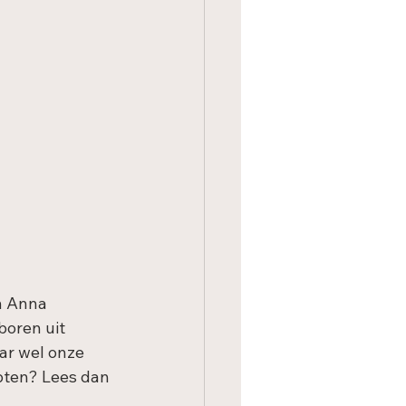
n Anna 
boren uit 
ar wel onze 
pten? Lees dan 