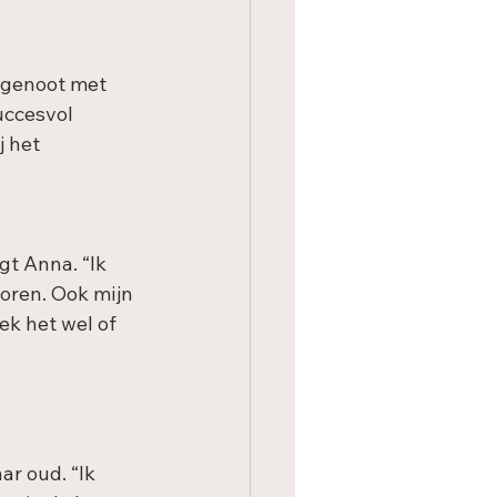
genoot met 
uccesvol 
 het 
gt Anna. “Ik 
oren. Ook mijn 
ek het wel of 
r oud. “Ik 