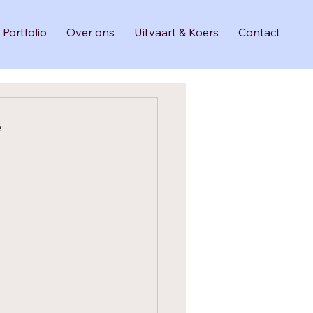
Portfolio
Over ons
Uitvaart & Koers
Contact
​