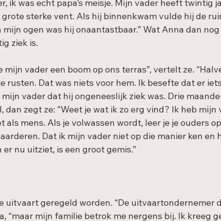
, ik was echt papa’s meisje. Mijn vader heeft twintig j
grote sterke vent. Als hij binnenkwam vulde hij de rui
 mijn ogen was hij onaantastbaar.” Wat Anna dan nog n
g ziek is.
 mijn vader een boom op ons terras”, vertelt ze. “Halv
e rusten. Dat was niets voor hem. Ik besefte dat er iet
 mijn vader dat hij ongeneeslijk ziek was. Drie maanden 
il, dan zegt ze: “Weet je wat ik zo erg vind? Ik heb mijn
t als mens. Als je volwassen wordt, leer je je ouders o
arderen. Dat ik mijn vader niet op die manier ken en h
er nu uitziet, is een groot gemis.”
e uitvaart geregeld worden. “De uitvaartondernemer d
, “maar mijn familie betrok me nergens bij. Ik kreeg g