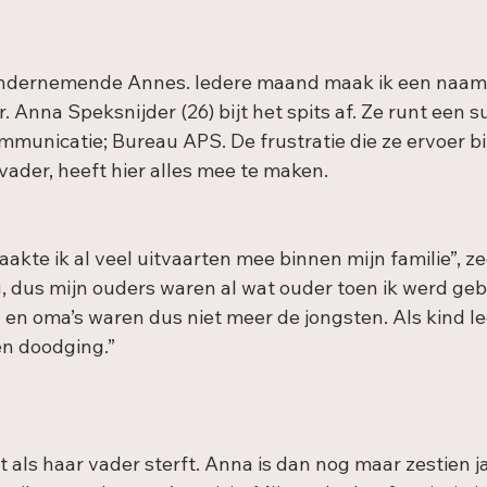
ondernemende Annes. Iedere maand maak ik een naam
r. Anna Speksnijder (26) bijt het spits af. Ze runt een s
ommunicatie; Bureau APS. De frustratie die ze ervoer bij
vader, heeft hier alles mee te maken.
aakte ik al veel uitvaarten mee binnen mijn familie”, ze
 dus mijn ouders waren al wat ouder toen ik werd geb
 en oma’s waren dus niet meer de jongsten. Als kind le
n doodging.”
als haar vader sterft. Anna is dan nog maar zestien jaa