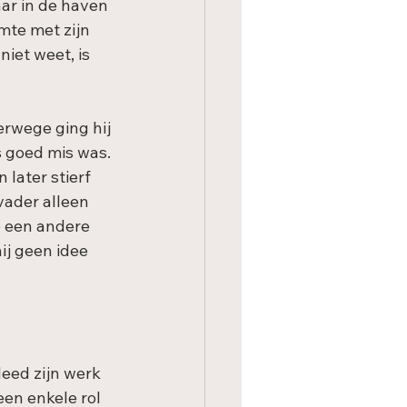
aar in de haven 
mte met zijn 
iet weet, is 
erwege ging hij 
s goed mis was. 
later stierf 
 vader alleen 
p een andere 
ij geen idee 
eed zijn werk 
een enkele rol 