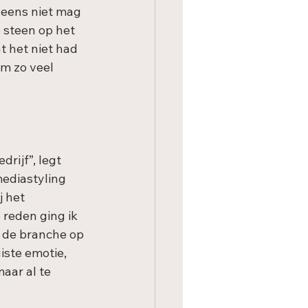
g eens niet mag 
 steen op het 
t het niet had 
em zo veel 
rijf”, legt 
mediastyling 
j het 
 reden ging ik 
r de branche op 
iste emotie, 
aar al te 