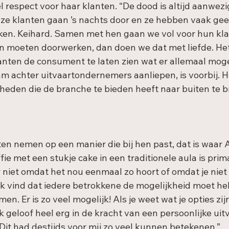
 respect voor haar klanten. “De dood is altijd aanwezig
ze klanten gaan ’s nachts door en ze hebben vaak gee
en. Keihard. Samen met hen gaan we vol voor hun klant
 moeten doorwerken, dan doen we dat met liefde. Het
ten de consument te laten zien wat er allemaal mogelij
 achter uitvaartondernemers aanliepen, is voorbij. He
heden die de branche te bieden heeft naar buiten te b
en nemen op een manier die bij hen past, dat is waar 
fie met een stukje cake in een traditionele aula is prima
r niet omdat het nou eenmaal zo hoort of omdat je niet
. Ik vind dat iedere betrokkene de mogelijkheid moet h
en. Er is zo veel mogelijk! Als je weet wat je opties zij
 geloof heel erg in de kracht van een persoonlijke uitv
 Dit had destijds voor mij zo veel kunnen betekenen.”