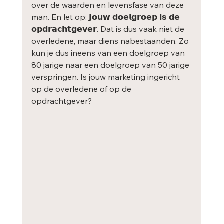
over de waarden en levensfase van deze 
man. En let op: 𝗝𝗼𝘂𝘄 𝗱𝗼𝗲𝗹𝗴𝗿𝗼𝗲𝗽 𝗶𝘀 𝗱𝗲 
𝗼𝗽𝗱𝗿𝗮𝗰𝗵𝘁𝗴𝗲𝘃𝗲𝗿. Dat is dus vaak niet de 
overledene, maar diens nabestaanden. Zo 
kun je dus ineens van een doelgroep van 
80 jarige naar een doelgroep van 50 jarige 
verspringen. Is jouw marketing ingericht 
op de overledene of op de 
opdrachtgever?