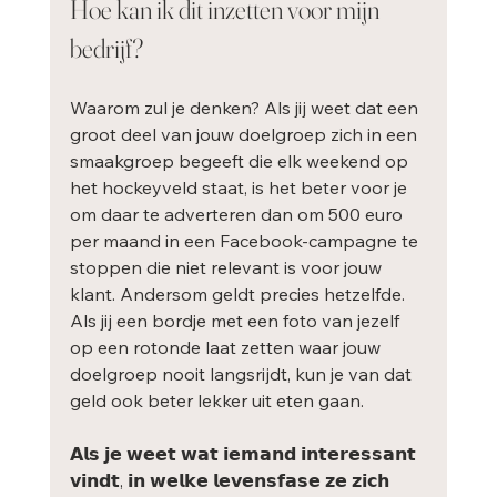
Hoe kan ik dit inzetten voor mijn 
bedrijf?
Waarom zul je denken? Als jij weet dat een 
groot deel van jouw doelgroep zich in een 
smaakgroep begeeft die elk weekend op 
het hockeyveld staat, is het beter voor je 
om daar te adverteren dan om 500 euro 
per maand in een Facebook-campagne te 
stoppen die niet relevant is voor jouw 
klant. Andersom geldt precies hetzelfde. 
Als jij een bordje met een foto van jezelf 
op een rotonde laat zetten waar jouw 
doelgroep nooit langsrijdt, kun je van dat 
geld ook beter lekker uit eten gaan. 
𝗔𝗹𝘀 𝗷𝗲 𝘄𝗲𝗲𝘁 𝘄𝗮𝘁 𝗶𝗲𝗺𝗮𝗻𝗱 𝗶𝗻𝘁𝗲𝗿𝗲𝘀𝘀𝗮𝗻𝘁 
𝘃𝗶𝗻𝗱𝘁, 𝗶𝗻 𝘄𝗲𝗹𝗸𝗲 𝗹𝗲𝘃𝗲𝗻𝘀𝗳𝗮𝘀𝗲 𝘇𝗲 𝘇𝗶𝗰𝗵 