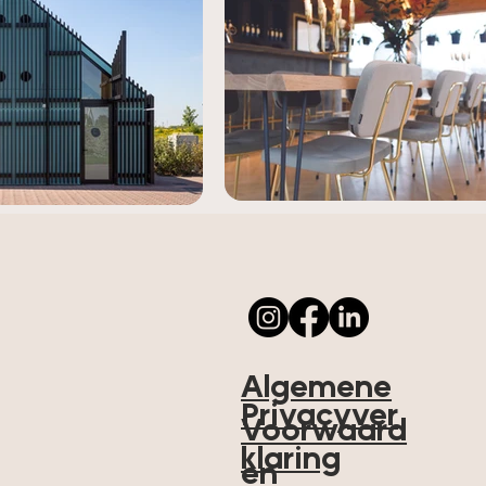
Algemene
Privacyver
Voorwaard
klaring
en