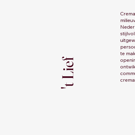
Cremat
milieu
Nederl
stijlv
uitgew
perso
te mak
't Lief
openi
ontwik
commu
crema