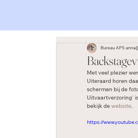
Bureau APS anna
Backstagevi
Met veel plezier we
Uiteraard horen daar
schermen bij de fot
Uitvaartverzoring' i
bekijk de 
website
.
https://www.youtube