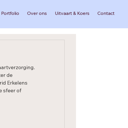
Portfolio
Over ons
Uitvaart & Koers
Contact
artverzorging. 
er de 
id Erkelens 
 sfeer of 